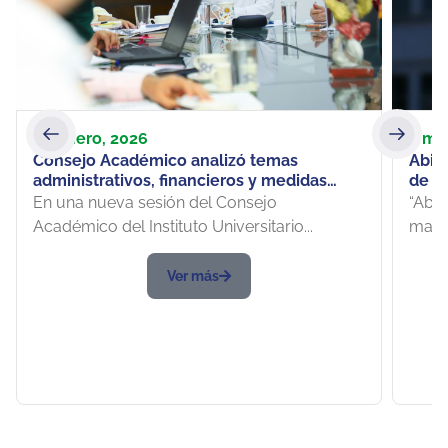
28 enero, 2026
7 ma
Consejo Académico analizó temas
Abie
administrativos, financieros y medidas
de E
sobre el valor de la matrícula para 2026
los 
En una nueva sesión del Consejo
“Abie
Veter
Académico del Instituto Universitario...
mayo”
y la
Ver más