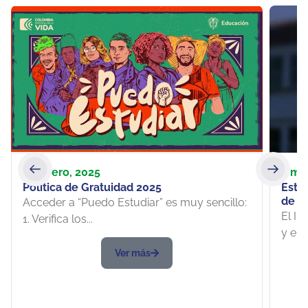
22 enero, 2025
7 ma
Política de Gratuidad 2025
Este
de p
Acceder a “Puedo Estudiar” es muy sencillo:
El In
1. Verifica los...
y el 
Ver más