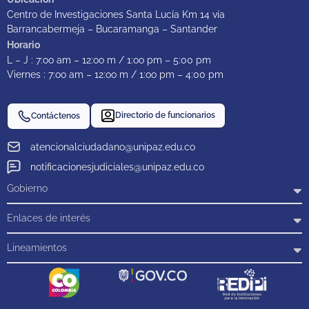
Centro de Investigaciones Santa Lucía Km 14 vía
Barrancabermeja – Bucaramanga – Santander
Horario
L – J : 7:oo am – 12:oo m / 1:oo pm – 5:00 pm
Viernes : 7:oo am – 12:oo m / 1:oo pm – 4:00 pm
Directorio de funcionarios
Contáctenos
atencionalciudadano@unipaz.edu.co
notificacionesjudiciales@unipaz.edu.co
Gobierno
Enlaces de interés
Lineamientos