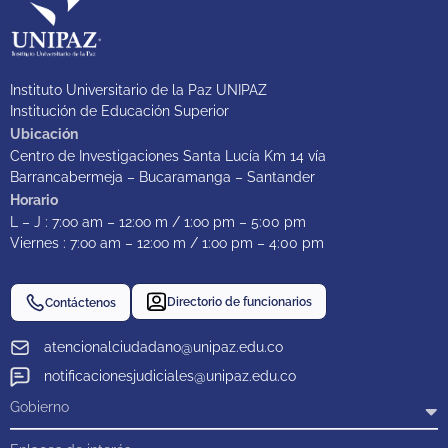
Instituto Universitario de la Paz UNIPAZ
Institución de Educación Superior
Ubicación
Centro de Investigaciones Santa Lucía Km 14 vía
Barrancabermeja – Bucaramanga – Santander
Horario
L – J : 7:oo am – 12:oo m / 1:oo pm – 5:00 pm
Viernes : 7:oo am – 12:oo m / 1:oo pm – 4:00 pm
Directorio de funcionarios
Contáctenos
atencionalciudadano@unipaz.edu.co
notificacionesjudiciales@unipaz.edu.co
Gobierno