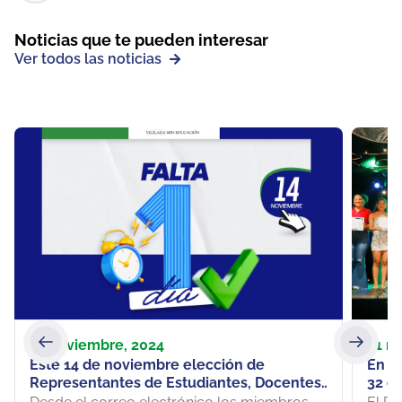
Noticias que te pueden interesar
Ver todos las noticias
13 noviembre, 2024
21 m
Este 14 de noviembre elección de
En l
Representantes de Estudiantes, Docentes
32 e
y Egresados ante Consejo Directivo de
por 