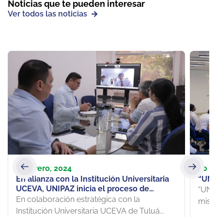
Noticias que te pueden interesar
Ver todos las noticias
1 febrero, 2024
30 o
En alianza con la Institución Universitaria
“UNIP
UCEVA, UNIPAZ inicia el proceso de
“UNI
construcción del programa de Medicina
En colaboración estratégica con la
misio
Institución Universitaria UCEVA de Tuluá...