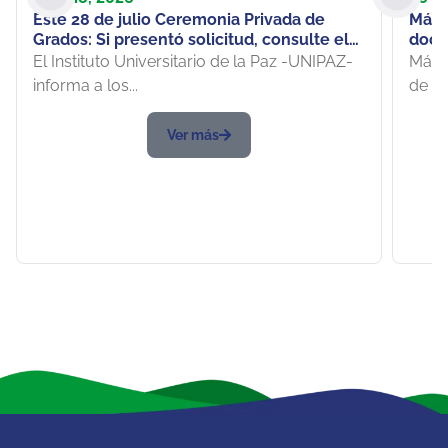
Este 28 de julio Ceremonia Privada de
Más 
Grados: Si presentó solicitud, consulte el
doce
listado de Graduandos
de I
El Instituto Universitario de la Paz -UNIPAZ-
Más d
Para
informa a los...
de lo
Ver más