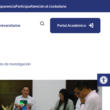
sparencia
Participa
Atención al ciudadano
niversitarios
Portal Académico
es de investigación
Ab