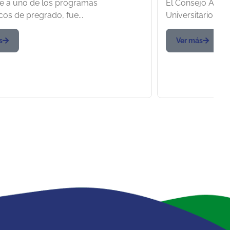
rse a uno de los programas
El Consejo Acadé
PAZ Inscripciones hasta
Pública de
os de pregrado, fue...
Universitario de 
8 de julio
junio
s
Ver más