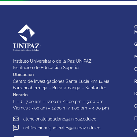
G
M
G
M
Instituto Universitario de la Paz UNIPAZ
Institución de Educación Superior
C
Ubicación
Centro de Investigaciones Santa Lucía Km 14 vía
Barrancabermeja – Bucaramanga – Santander
I
Horario
L – J : 7:oo am – 12:oo m / 1:oo pm – 5:00 pm
G
Viernes : 7:oo am – 12:oo m / 1:oo pm – 4:00 pm
F
atencionalciudadano@unipaz.edu.co
notificacionesjudiciales@unipaz.edu.co
C