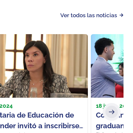
Ver todos las noticias
, 2024
18 junio, 2024
taria de Educación de
Compartimo
der invitó a inscribirse
graduando