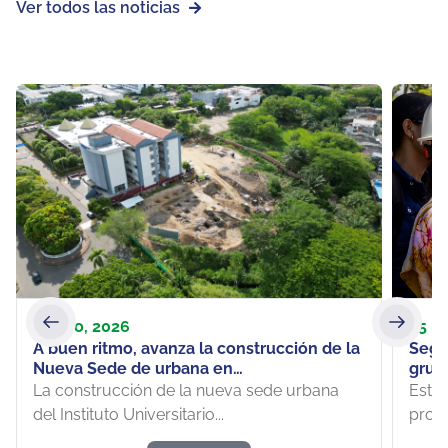
Ver todos las noticias
2 junio, 2026
25 m
A buen ritmo, avanza la construcción de la
Segu
Nueva Sede de urbana en
grup
Barrancabermeja
Ingenie
La construcción de la nueva sede urbana
Estud
habi
del Instituto Universitario...
progr
práct