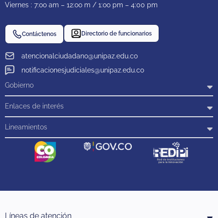
Viernes : 7:oo am – 12:oo m / 1:oo pm – 4:00 pm
Directorio de funcionarios
Contáctenos
atencionalciudadano@unipaz.edu.co
notificacionesjudiciales@unipaz.edu.co
Gobierno
Enlaces de interés
Lineamientos
Líneas de atención