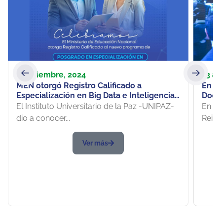
1 noviembre, 2024
13 ab
MEN otorgó Registro Calificado a
En J
Especialización en Big Data e Inteligencia
Doce
de Negocios
socia
El Instituto Universitario de la Paz -UNIPAZ-
En el
UNIP
dio a conocer...
Reind
Ver más