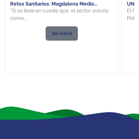
Retos Sanitarios: Magdalena Medio
UNIP
Santandereano se convertirá en el nuevo
del s
“Si se tiene en cuenta que, el sector avícola
El Pr
epicentro del sector avícola nacional
como...
Petro
Ver más