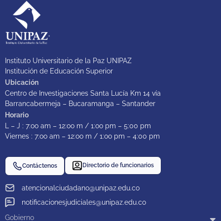
Instituto Universitario de la Paz UNIPAZ
Institución de Educación Superior
Ubicación
Centro de Investigaciones Santa Lucía Km 14 vía
Barrancabermeja – Bucaramanga – Santander
Horario
L – J : 7:oo am – 12:oo m / 1:oo pm – 5:00 pm
Viernes : 7:oo am – 12:oo m / 1:oo pm – 4:00 pm
Directorio de funcionarios
Contáctenos
atencionalciudadano@unipaz.edu.co
notificacionesjudiciales@unipaz.edu.co
Gobierno