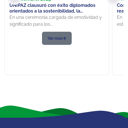
UNIPAZ clausuró con éxito diplomados
Con é
orientados a la sostenibilidad, la
real
educación y el bienestar del territorio
los m
En una ceremonia cargada de emotividad y
En lo
Pablo
significado para los...
estos
Atioq
Estra
Ver más
diero
univ