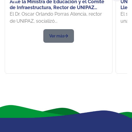
Ante la Ministra de Educación y el Comité
UNIP
de Infraestructura, Rector de UNIPAZ
Llegó
socializó proyecto de Construcción de la
El Dr. Oscar Orlando Porras Atencia, rector
El su
Sede Urbana
de UNIPAZ, socializó...
una...
Ver más