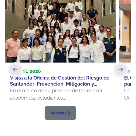
27 abril, 2026
29 n
Visita a la Oficina de Gestión del Riesgo de
El Ge
Santander: Prevención, Mitigación y
part
Atención de desastres, fueron los temas
su nu
En el marco de su proceso de formación
Con é
centrales de la experiencia práctica de
Una 
académica, estudiantes...
Unive
estudiantes de Ingeniería Ambiental y de
Saneamiento de 8vo. semestre
Ver más