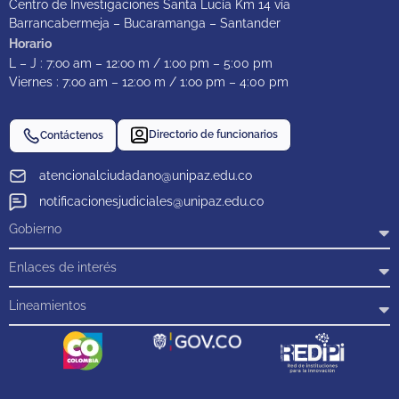
Centro de Investigaciones Santa Lucía Km 14 vía
Barrancabermeja – Bucaramanga – Santander
Horario
L – J : 7:oo am – 12:oo m / 1:oo pm – 5:00 pm
Viernes : 7:oo am – 12:oo m / 1:oo pm – 4:00 pm
Directorio de funcionarios
Contáctenos
atencionalciudadano@unipaz.edu.co
notificacionesjudiciales@unipaz.edu.co
Gobierno
Enlaces de interés
Lineamientos