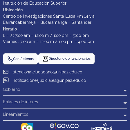
Institución de Educación Superior
Ubicación
Centro de Investigaciones Santa Lucía Km 14 vía
Barrancabermeja – Bucaramanga – Santander
Horario
L – J : 7:oo am – 12:oo m / 1:oo pm – 5:00 pm
Viernes : 7:oo am – 12:oo m / 1:oo pm – 4:00 pm
Directorio de funcionarios
Contáctenos
atencionalciudadano@unipaz.edu.co
notificacionesjudiciales@unipaz.edu.co
Gobierno
Enlaces de interés
Lineamientos