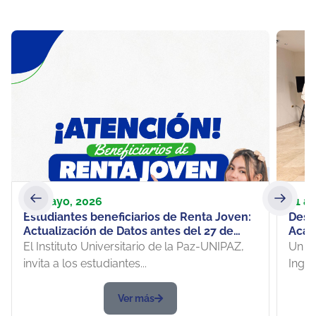
20 mayo, 2026
21 ab
Estudiantes beneficiarios de Renta Joven:
Desde
Actualización de Datos antes del 27 de
Acad
mayo
Prod
El Instituto Universitario de la Paz-UNIPAZ,
Un e
empr
invita a los estudiantes...
Ingeni
Elec
Ver más