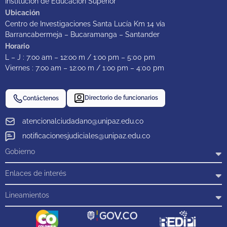
Institución de Educación Superior
Ubicación
Centro de Investigaciones Santa Lucía Km 14 vía
Barrancabermeja – Bucaramanga – Santander
Horario
L – J : 7:oo am – 12:oo m / 1:oo pm – 5:00 pm
Viernes : 7:oo am – 12:oo m / 1:oo pm – 4:00 pm
Directorio de funcionarios
Contáctenos
atencionalciudadano@unipaz.edu.co
notificacionesjudiciales@unipaz.edu.co
Gobierno
Enlaces de interés
Lineamientos