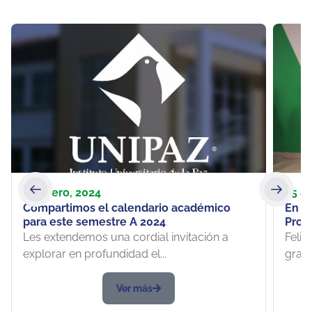
12 enero, 2024
25 ab
Compartimos el calendario académico
En c
para este semestre A 2024
Profe
recib
Les extendemos una cordial invitación a
Felic
explorar en profundidad el...
gradu
Ver más