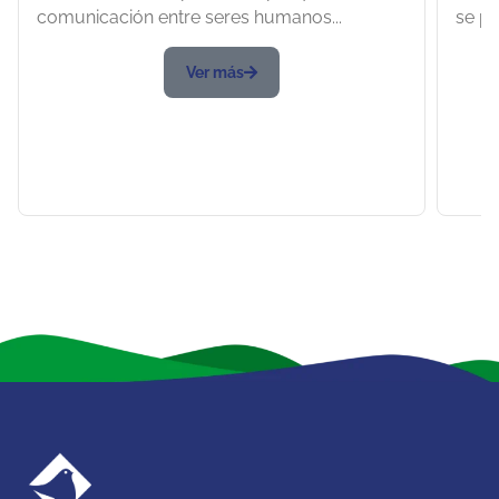
comunicación entre seres humanos...
se pr
Ver más