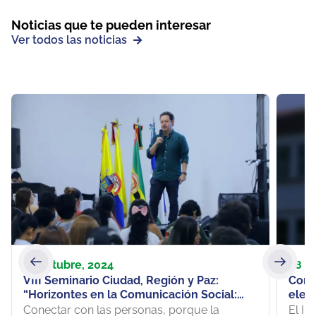
Noticias que te pueden interesar
Ver todos las noticias
23 octubre, 2024
28 f
VIII Seminario Ciudad, Región y Paz:
Cono
“Horizontes en la Comunicación Social:
elec
Retos y Oportunidades Profesionales”
Cons
Conectar con las personas, porque la
El In