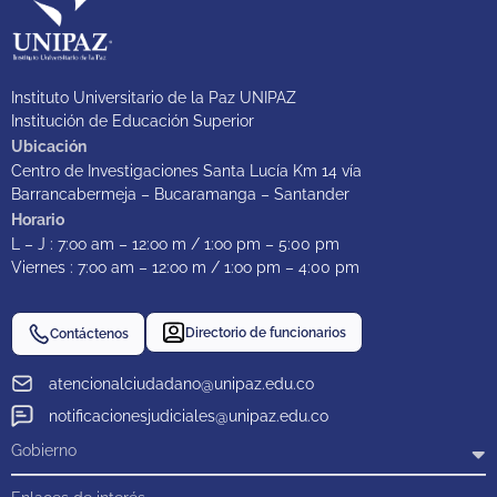
Instituto Universitario de la Paz UNIPAZ
Institución de Educación Superior
Ubicación
Centro de Investigaciones Santa Lucía Km 14 vía
Barrancabermeja – Bucaramanga – Santander
Horario
L – J : 7:oo am – 12:oo m / 1:oo pm – 5:00 pm
Viernes : 7:oo am – 12:oo m / 1:oo pm – 4:00 pm
Directorio de funcionarios
Contáctenos
atencionalciudadano@unipaz.edu.co
notificacionesjudiciales@unipaz.edu.co
Gobierno