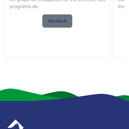
programa de...
Insti
Ver más