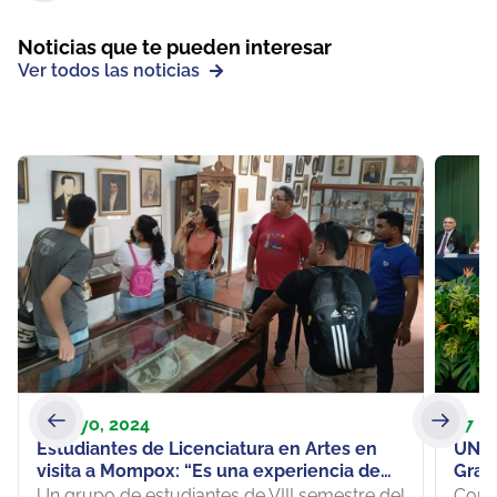
Noticias que te pueden interesar
Ver todos las noticias
6 mayo, 2024
27 m
Estudiantes de Licenciatura en Artes en
UNIP
visita a Mompox: “Es una experiencia de
Grad
reencuentros artísticos”
prof
Un grupo de estudiantes de VIII semestre del
Con o