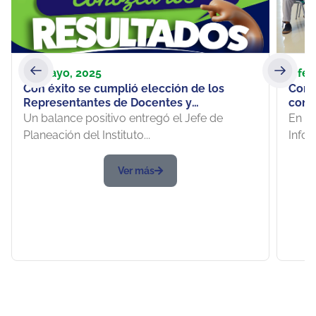
30 mayo, 2025
2 feb
Con éxito se cumplió elección de los
Cons
Representantes de Docentes y
con 
Estudiantes ante Consejos de Escuelas
Un balance positivo entregó el Jefe de
En Re
Planeación del Instituto...
Infor
Ver más