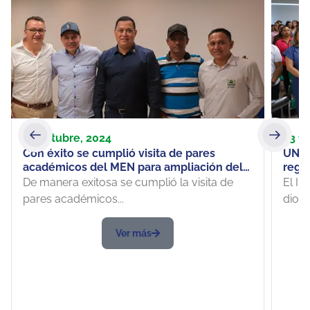
18 octubre, 2024
23 f
Con éxito se cumplió visita de pares
UNIP
académicos del MEN para ampliación del
regió
lugar de Desarrollo
nuev
De manera exitosa se cumplió la visita de
El In
Posg
pares académicos...
dio ap
Ver más