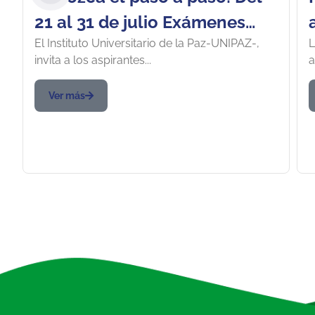
21 al 31 de julio Exámenes
El Instituto Universitario de la Paz-UNIPAZ-,
L
Médicos y de Laboratorio
invita a los aspirantes...
a
para Admitidos en
Barrancabermeja
Ver más