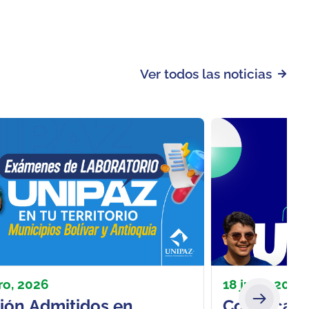
Ver todos las noticias
ro, 2026
18 julio, 2026
ión Admitidos en
Conozca el