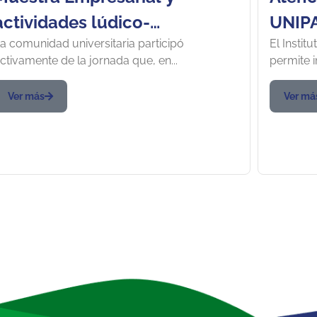
actividades lúdico-
UNIPA
a comunidad universitaria participó
El Instit
recreativas hicieron parte de
Bolíva
ctivamente de la jornada que, en...
permite i
la conmemoración del Día
Exáme
Mundial de la Seguridad y
Labor
Ver más
Ver má
Salud en el Trabajo
Segur