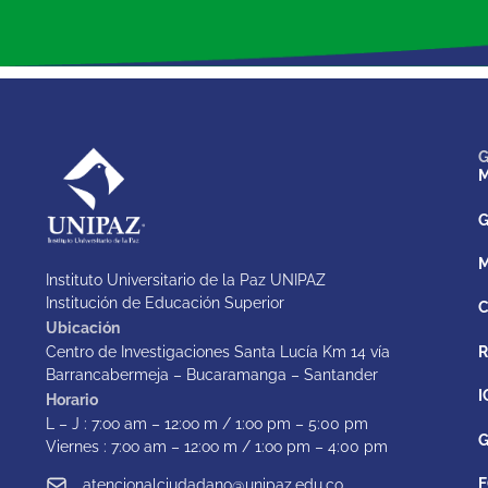
G
M
G
M
Instituto Universitario de la Paz UNIPAZ
Institución de Educación Superior
C
Ubicación
Centro de Investigaciones Santa Lucía Km 14 vía
Barrancabermeja – Bucaramanga – Santander
I
Horario
L – J : 7:oo am – 12:oo m / 1:oo pm – 5:00 pm
G
Viernes : 7:oo am – 12:oo m / 1:oo pm – 4:00 pm
F
atencionalciudadano@unipaz.edu.co