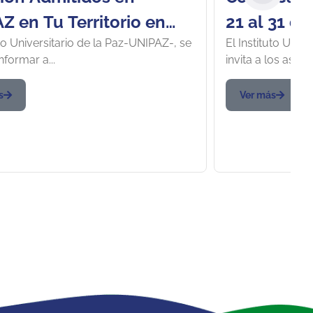
Z en Tu Territorio en
21 al 31 d
uto Universitario de la Paz-UNIPAZ-, se
El Instituto Univ
r y Antioquia:
Médicos y 
nformar a...
invita a los aspira
nes Médicos y de
para Admit
atorio y Compra del
Barrancab
s
Ver más
o Estudiantil