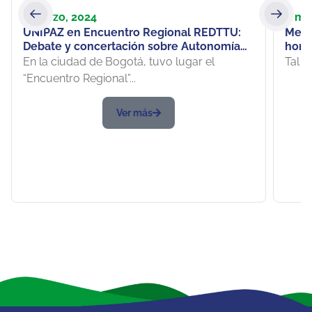
2 marzo, 2024
8 ma
UNIPAZ en Encuentro Regional REDTTU:
Memo
Debate y concertación sobre Autonomía
home
Institucional
Viol
En la ciudad de Bogotá, tuvo lugar el
Tal y
“Encuentro Regional”...
Ver más