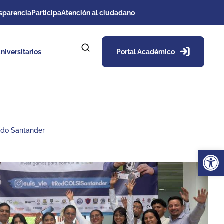
sparencia
Participa
Atención al ciudadano
niversitarios
Portal Académico
odo Santander
Ab