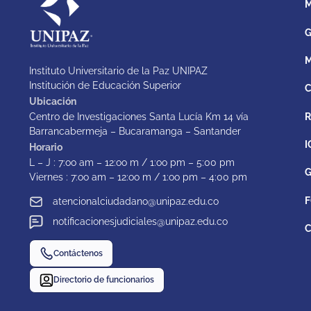
M
G
M
Instituto Universitario de la Paz UNIPAZ
Institución de Educación Superior
C
Ubicación
Centro de Investigaciones Santa Lucía Km 14 vía
Barrancabermeja – Bucaramanga – Santander
I
Horario
L – J : 7:oo am – 12:oo m / 1:oo pm – 5:00 pm
G
Viernes : 7:oo am – 12:oo m / 1:oo pm – 4:00 pm
F
atencionalciudadano@unipaz.edu.co
notificacionesjudiciales@unipaz.edu.co
C
Contáctenos
Directorio de funcionarios