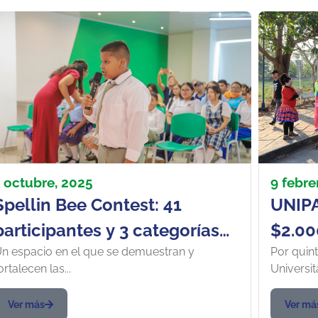
1 octubre, 2025
9 febre
Spellin Bee Contest: 41
UNIPA
participantes y 3 categorías
$2.00
n espacio en el que se demuestran y
Por quint
donde se demostró el
ortalecen las...
Universita
verdadero dominio del Inglés
Ver más
Ver má