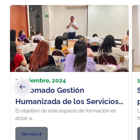
2 diciembre, 2024
Diplomado Gestión
Humanizada de los Servicios
El objetivo de este espacio de formación es
U
de Salud
dotar a...
f
Ver más