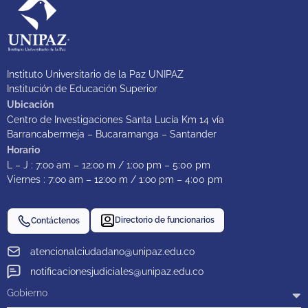
Instituto Universitario de la Paz UNIPAZ
Institución de Educación Superior
Ubicación
Centro de Investigaciones Santa Lucía Km 14 vía
Barrancabermeja – Bucaramanga – Santander
Horario
L – J : 7:oo am – 12:oo m / 1:oo pm – 5:00 pm
Viernes : 7:oo am – 12:oo m / 1:oo pm – 4:00 pm
Directorio de funcionarios
Contáctenos
atencionalciudadano@unipaz.edu.co
notificacionesjudiciales@unipaz.edu.co
Gobierno