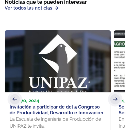
Noticias que te pueden interesar
Ver todos las noticias
6 mayo, 2024
24 ju
Invitación a participar de del 5 Congreso
Se ll
de Productividad, Desarrollo e Innovación
Semi
Veter
La Escuela de Ingeniería de Producción de
En la
UNIPAZ te invita...
Inter