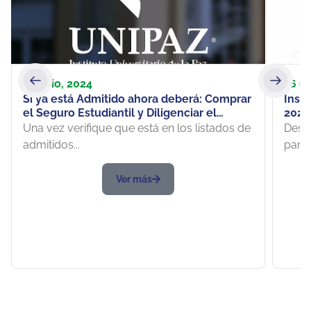
23 julio, 2024
16 e
Si ya está Admitido ahora deberá: Comprar
Instru
el Seguro Estudiantil y Diligenciar el
2025
proceso de los exámenes Médico y de
Una vez verifique que está en los listados de
Desca
Laboratorio
admitidos...
para..
Ver más