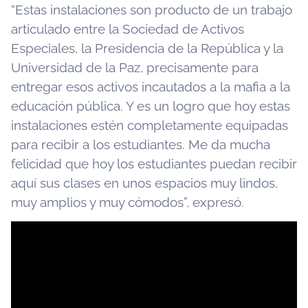
“Estas instalaciones son producto de un trabajo
articulado entre la Sociedad de Activos
Especiales, la Presidencia de la República y la
Universidad de la Paz, precisamente para
entregar esos activos incautados a la mafia a la
educación pública. Y es un logro que hoy estas
instalaciones estén completamente equipadas
para recibir a los estudiantes. Me da mucha
felicidad que hoy los estudiantes puedan recibir
aquí sus clases en unos espacios muy lindos,
muy amplios y muy cómodos”, expresó.