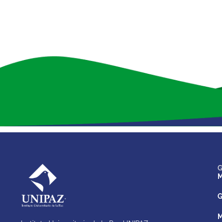
G
M
G
M