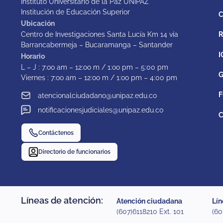
Instituto Universitario de la Paz UNIPAZ
Institución de Educación Superior
C
Ubicación
Centro de Investigaciones Santa Lucía Km 14 vía
Barrancabermeja – Bucaramanga – Santander
I
Horario
L – J : 7:oo am – 12:oo m / 1:oo pm – 5:00 pm
G
Viernes : 7:oo am – 12:oo m / 1:oo pm – 4:00 pm
F
atencionalciudadano@unipaz.edu.co
notificacionesjudiciales@unipaz.edu.co
C
Contáctenos
Directorio de funcionarios
Líneas de atención:
Atención ciudadana
Lín
(607)6118210 Ext. 101
(60