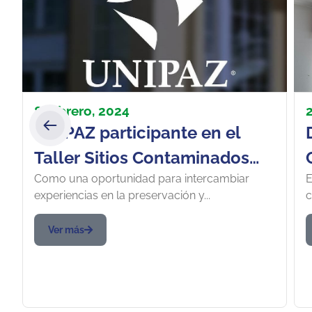
8 febrero, 2024
2
UNIPAZ participante en el
Taller Sitios Contaminados
Como una oportunidad para intercambiar
E
SICON 2024 “Experiencias en
experiencias en la preservación y...
c
intervenciones de
remediación” convocado por
Ver más
la Universidad Catania-Italia