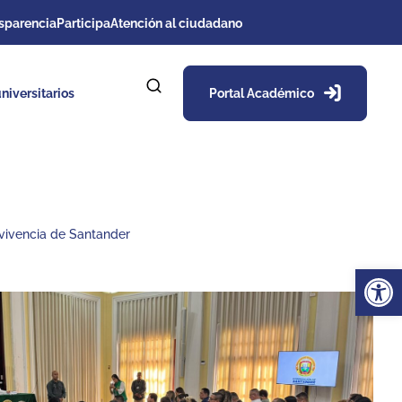
sparencia
Participa
Atención al ciudadano
niversitarios
Portal Académico
vivencia de Santander
Ab