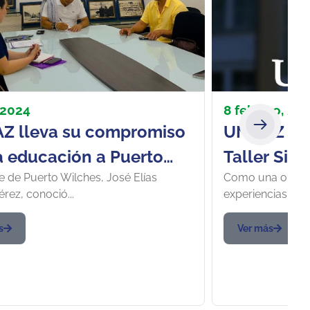
, 2024
8 febrero, 20
Z lleva su compromiso
UNIPAZ par
a educación a Puerto
Taller Sit
e de Puerto Wilches, José Elías
Como una oportu
hes
SICON 2024
rez, conoció...
experiencias en l
intervenci
remediaci
s
Ver más
la Universi