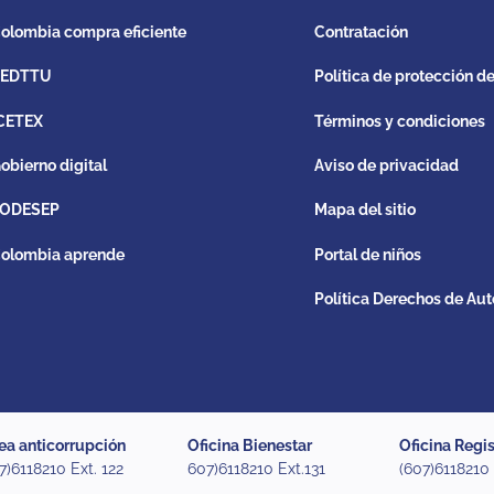
olombia compra eficiente
Contratación
REDTTU
Política de protección d
CETEX
Términos y condiciones
obierno digital
Aviso de privacidad
ODESEP
Mapa del sitio
olombia aprende
Portal de niños
Política Derechos de Aut
ea anticorrupción
Oficina Bienestar
Oficina Regis
7)6118210 Ext. 122
607)6118210 Ext.131
(607)6118210