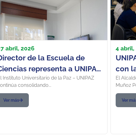
7 abril, 2026
4 abril
Director de la Escuela de
UNIPA
Ciencias representa a UNIPAZ
con l
l Instituto Universitario de la Paz – UNIPAZ
El Alcald
en el Comité Territorial de
Wilc
ontinúa consolidando...
Muñoz Pé
Formación Docente de
Santander
Ver más
Ver má