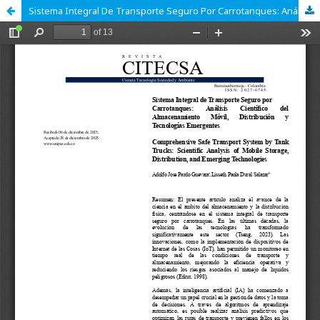
Sistema Integral De Transporte Seguro Por Carrotanques: Análisis Científico Del Almacenamiento Móvil, Distribución Y Tecnologías Emergentes