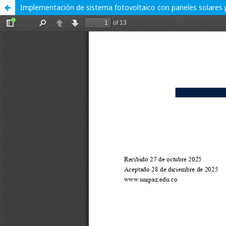
Implementación de sistema fotovoltaico con paneles solares par