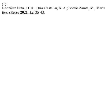
(1)
González Ortiz, D. A.; Diaz Castellar, A. A.; Sotelo Zarate, M.; Mar
Rev. citecsa
2021
,
12
, 35-43.