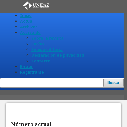
Inicio
Actual
Archivos
Acerca de
Sobre la revista
Envíos
Equipo editorial
Declaración de privacidad
Contacto
Entrar
Registrarse
Buscar
Número actual