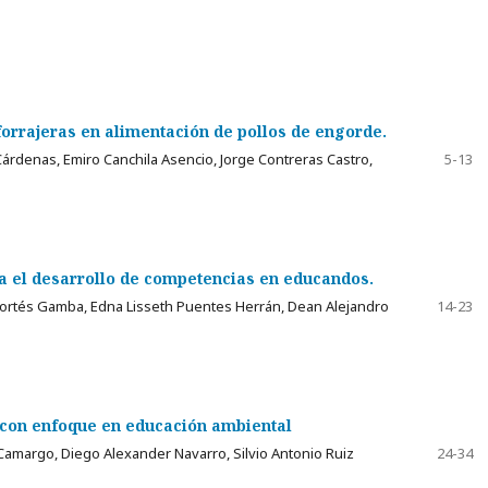
forrajeras en alimentación de pollos de engorde.
árdenas, Emiro Canchila Asencio, Jorge Contreras Castro,
5-13
ra el desarrollo de competencias en educandos.
 Cortés Gamba, Edna Lisseth Puentes Herrán, Dean Alejandro
14-23
, con enfoque en educación ambiental
 Camargo, Diego Alexander Navarro, Silvio Antonio Ruiz
24-34