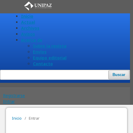
Inicio
Actual
Archivos
Avisos
Acerca de
Sobre la revista
Envíos
Equipo editorial
Contacto
Buscar
Registrarse
Entrar
Inicio
/
Entrar