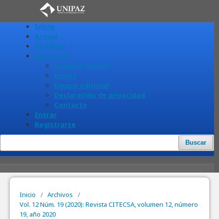
Inicio
Actual
Archivos
Acerca de
Sobre la revista
Envíos
Equipo editorial
Declaración de privacidad
Contacto
Entrar
Registrarse
Buscar
Inicio
/
Archivos
/
Vol. 12 Núm. 19 (2020): Revista CITECSA, volumen 12, número
19, año 2020