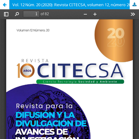
Vol. 12 Núm. 20 (2020): Revista CITECSA, volumen 12, número 20, año 2020