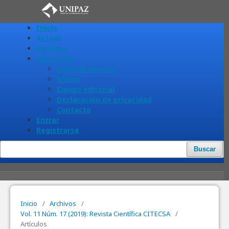
Inicio
Actual
Archivos
Acerca de
Sobre la revista
Envíos
Equipo editorial
Declaración de privacidad
Contacto
Entrar
Registrarse
Buscar
Inicio
/
Archivos
/
Vol. 11 Núm. 17 (2019): Revista Científica CITECSA
/
Artículos