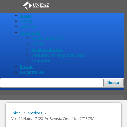
Inicio
Actual
Archivos
Acerca de
Sobre la revista
Envíos
Equipo editorial
Declaración de privacidad
Contacto
Entrar
Registrarse
Buscar
Inicio
/
Archivos
/
Vol. 11 Núm. 17 (2019): Revista Científica CITECSA