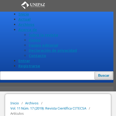
Inicio
Actual
Archivos
Acerca de
Sobre la revista
Envíos
Equipo editorial
Declaración de privacidad
Contacto
Entrar
Registrarse
Buscar
Inicio
/
Archivos
/
Vol. 11 Núm. 17 (2019): Revista Científica CITECSA
/
Artículos