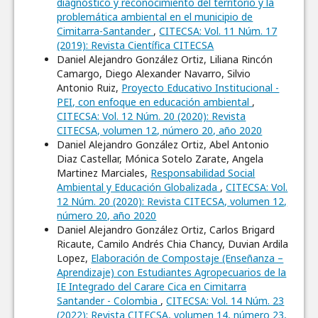
diagnóstico y reconocimiento del territorio y la
problemática ambiental en el municipio de
Cimitarra-Santander
,
CITECSA: Vol. 11 Núm. 17
(2019): Revista Científica CITECSA
Daniel Alejandro González Ortiz, Liliana Rincón
Camargo, Diego Alexander Navarro, Silvio
Antonio Ruiz,
Proyecto Educativo Institucional -
PEI, con enfoque en educación ambiental
,
CITECSA: Vol. 12 Núm. 20 (2020): Revista
CITECSA, volumen 12, número 20, año 2020
Daniel Alejandro González Ortiz, Abel Antonio
Diaz Castellar, Mónica Sotelo Zarate, Angela
Martinez Marciales,
Responsabilidad Social
Ambiental y Educación Globalizada
,
CITECSA: Vol.
12 Núm. 20 (2020): Revista CITECSA, volumen 12,
número 20, año 2020
Daniel Alejandro González Ortiz, Carlos Brigard
Ricaute, Camilo Andrés Chia Chancy, Duvian Ardila
Lopez,
Elaboración de Compostaje (Enseñanza –
Aprendizaje) con Estudiantes Agropecuarios de la
IE Integrado del Carare Cica en Cimitarra
Santander - Colombia
,
CITECSA: Vol. 14 Núm. 23
(2022): Revista CITECSA, volumen 14, número 23,