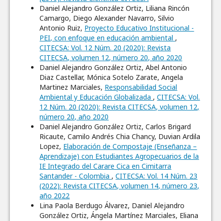
Daniel Alejandro González Ortiz, Liliana Rincón
Camargo, Diego Alexander Navarro, Silvio
Antonio Ruiz,
Proyecto Educativo Institucional -
PEI, con enfoque en educación ambiental
,
CITECSA: Vol. 12 Núm. 20 (2020): Revista
CITECSA, volumen 12, número 20, año 2020
Daniel Alejandro González Ortiz, Abel Antonio
Diaz Castellar, Mónica Sotelo Zarate, Angela
Martinez Marciales,
Responsabilidad Social
Ambiental y Educación Globalizada
,
CITECSA: Vol.
12 Núm. 20 (2020): Revista CITECSA, volumen 12,
número 20, año 2020
Daniel Alejandro González Ortiz, Carlos Brigard
Ricaute, Camilo Andrés Chia Chancy, Duvian Ardila
Lopez,
Elaboración de Compostaje (Enseñanza –
Aprendizaje) con Estudiantes Agropecuarios de la
IE Integrado del Carare Cica en Cimitarra
Santander - Colombia
,
CITECSA: Vol. 14 Núm. 23
(2022): Revista CITECSA, volumen 14, número 23,
año 2022
Lina Paola Berdugo Álvarez, Daniel Alejandro
González Ortiz, Ángela Martínez Marciales, Eliana