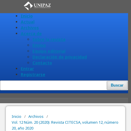
Inicio
Actual
Archivos
Acerca de
Sobre la revista
Envíos
Equipo editorial
Declaración de privacidad
Contacto
Entrar
Registrarse
Buscar
Inicio
/
Archivos
/
Vol. 12 Núm. 20 (2020): Revista CITECSA, volumen 12, número
20, año 2020