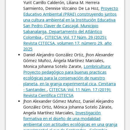
Yurit Carrillo Calderón, Liliana M. Herrera
Sarmiento, Dennise Vizcaino De La Hoz,
Proyecto
Educativo Ambiental (PRAE) construyendo juntos
una cultura ambiental en la Institución Educativa
San Pedro Claver de Cascajal, Municipio
Sabanalarga, Departamento del Atlántico
Colombia
,
CITECSA: Vol. 17 Núm. 29 (2025):
Revista CITECSA, volumen 17, número 29, año
2025
Daniel Alejandro González Ortiz, Jhon Alexander
Gómez Muñoz, Ángela Martínez Marciales,
Monica Johanna Sotelo Zarate,
Lombricultura:
Proyecto pedagógico para buenas practicas
ecológicas para la conservación de nuestro
planeta, en la granja experimental cica, Cimitarra
- Santander.
,
CITECSA: Vol. 11 Núm. 17 (2019):
Revista Científica CITECSA
Jhon Alexander Gómez Muñoz, Daniel Alejandro
González Ortiz, Mónica Johanna Sotelo Zárate,
Angela Martínez Marciales,
Investigación
formativa en el diseño de una modalidad
ambiental con actitudes ecológicas en una granja