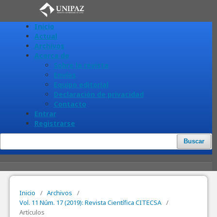
Inicio
Actual
Archivos
Acerca de
Sobre la revista
Envíos
Equipo editorial
Declaración de privacidad
Contacto
Entrar
Registrarse
Buscar
Inicio
/
Archivos
/
Vol. 11 Núm. 17 (2019): Revista Científica CITECSA
/
Artículos