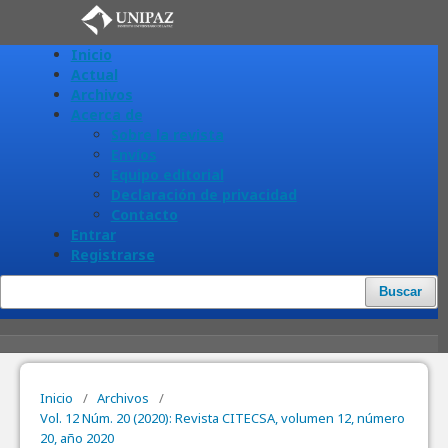
Inicio
Actual
Archivos
Acerca de
Sobre la revista
Envíos
Equipo editorial
Declaración de privacidad
Contacto
Entrar
Registrarse
Buscar
Inicio
/
Archivos
/
Vol. 12 Núm. 20 (2020): Revista CITECSA, volumen 12, número
20, año 2020