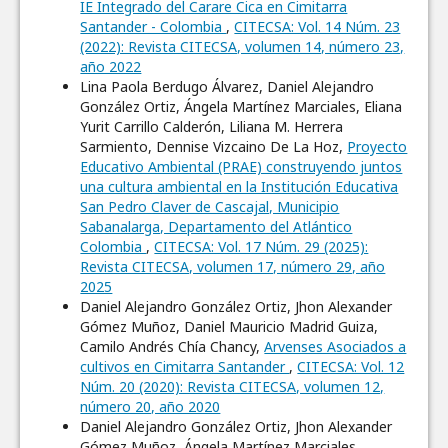
IE Integrado del Carare Cica en Cimitarra
Santander - Colombia
,
CITECSA: Vol. 14 Núm. 23
(2022): Revista CITECSA, volumen 14, número 23,
año 2022
Lina Paola Berdugo Álvarez, Daniel Alejandro
González Ortiz, Ángela Martínez Marciales, Eliana
Yurit Carrillo Calderón, Liliana M. Herrera
Sarmiento, Dennise Vizcaino De La Hoz,
Proyecto
Educativo Ambiental (PRAE) construyendo juntos
una cultura ambiental en la Institución Educativa
San Pedro Claver de Cascajal, Municipio
Sabanalarga, Departamento del Atlántico
Colombia
,
CITECSA: Vol. 17 Núm. 29 (2025):
Revista CITECSA, volumen 17, número 29, año
2025
Daniel Alejandro González Ortiz, Jhon Alexander
Gómez Muñoz, Daniel Mauricio Madrid Guiza,
Camilo Andrés Chía Chancy,
Arvenses Asociados a
cultivos en Cimitarra Santander
,
CITECSA: Vol. 12
Núm. 20 (2020): Revista CITECSA, volumen 12,
número 20, año 2020
Daniel Alejandro González Ortiz, Jhon Alexander
Gómez Muñoz, Ángela Martínez Marciales,