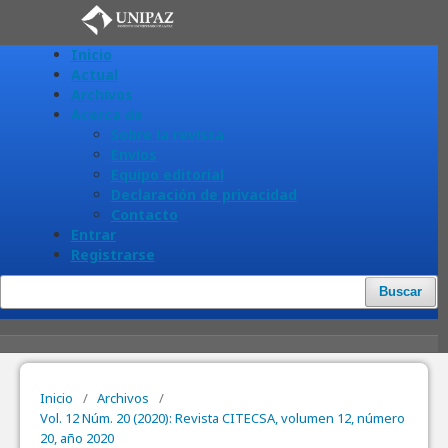
Inicio
Actual
Archivos
Acerca de
Sobre la revista
Envíos
Equipo editorial
Declaración de privacidad
Contacto
Entrar
Registrarse
Buscar
Inicio
/
Archivos
/
Vol. 12 Núm. 20 (2020): Revista CITECSA, volumen 12, número
20, año 2020