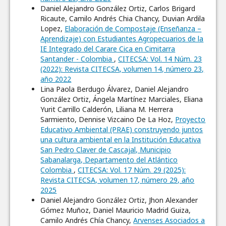
Daniel Alejandro González Ortiz, Carlos Brigard
Ricaute, Camilo Andrés Chia Chancy, Duvian Ardila
Lopez,
Elaboración de Compostaje (Enseñanza –
Aprendizaje) con Estudiantes Agropecuarios de la
IE Integrado del Carare Cica en Cimitarra
Santander - Colombia
,
CITECSA: Vol. 14 Núm. 23
(2022): Revista CITECSA, volumen 14, número 23,
año 2022
Lina Paola Berdugo Álvarez, Daniel Alejandro
González Ortiz, Ángela Martínez Marciales, Eliana
Yurit Carrillo Calderón, Liliana M. Herrera
Sarmiento, Dennise Vizcaino De La Hoz,
Proyecto
Educativo Ambiental (PRAE) construyendo juntos
una cultura ambiental en la Institución Educativa
San Pedro Claver de Cascajal, Municipio
Sabanalarga, Departamento del Atlántico
Colombia
,
CITECSA: Vol. 17 Núm. 29 (2025):
Revista CITECSA, volumen 17, número 29, año
2025
Daniel Alejandro González Ortiz, Jhon Alexander
Gómez Muñoz, Daniel Mauricio Madrid Guiza,
Camilo Andrés Chía Chancy,
Arvenses Asociados a