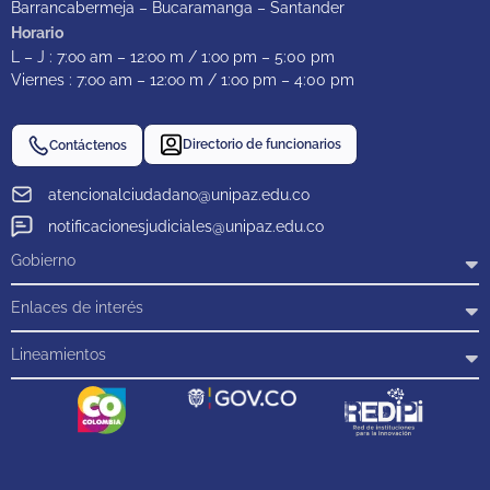
Barrancabermeja – Bucaramanga – Santander
Horario
L – J : 7:oo am – 12:oo m / 1:oo pm – 5:00 pm
Viernes : 7:oo am – 12:oo m / 1:oo pm – 4:00 pm
Directorio de funcionarios
Contáctenos
atencionalciudadano@unipaz.edu.co
notificacionesjudiciales@unipaz.edu.co
Gobierno
Enlaces de interés
Lineamientos