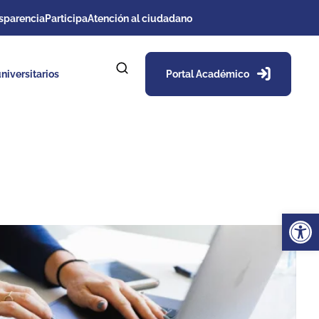
sparencia
Participa
Atención al ciudadano
niversitarios
Portal Académico
Ab