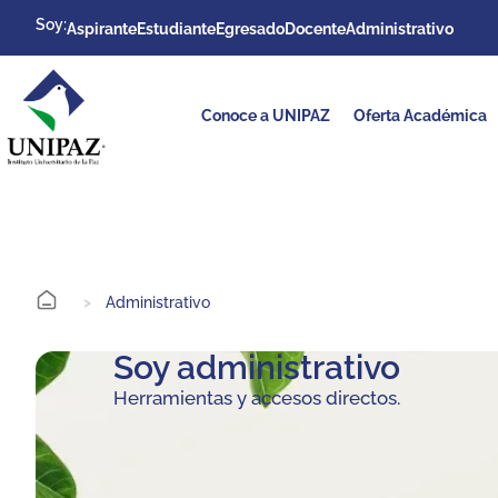
Soy:
Aspirante
Estudiante
Egresado
Docente
Administrativo
Conoce a UNIPAZ
Oferta Académica
>
Administrativo
Soy administrativo
Herramientas y accesos directos.