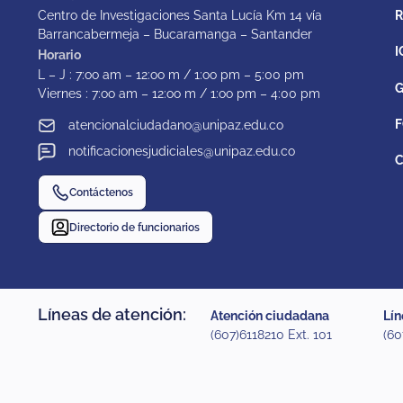
Centro de Investigaciones Santa Lucía Km 14 vía
Barrancabermeja – Bucaramanga – Santander
I
Horario
L – J : 7:oo am – 12:oo m / 1:oo pm – 5:00 pm
G
Viernes : 7:oo am – 12:oo m / 1:oo pm – 4:00 pm
F
atencionalciudadano@unipaz.edu.co
notificacionesjudiciales@unipaz.edu.co
C
Contáctenos
Directorio de funcionarios
Líneas de atención:
Atención ciudadana
Lín
(607)6118210 Ext. 101
(60