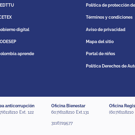
REDTTU
Política de protección d
CETEX
Términos y condiciones
obierno digital
Aviso de privacidad
ODESEP
Mapa del sitio
olombia aprende
Portal de niños
Política Derechos de Aut
ea anticorrupción
Oficina Bienestar
Oficina Regis
7)6118210 Ext. 122
607)6118210 Ext.131
(607)6118210
3116729577