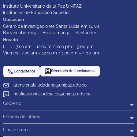
Instituto Universitario de la Paz UNIPAZ
Institución de Educación Superior
Ubicación
Centro de Investigaciones Santa Lucía Km 14 vía
Barrancabermeja – Bucaramanga – Santander
Horario
L – J : 7:oo am – 12:oo m / 1:oo pm – 5:00 pm
Viernes : 7:oo am – 12:oo m / 1:oo pm – 4:00 pm
Directorio de funcionarios
Contáctenos
atencionalciudadano@unipaz.edu.co
notificacionesjudiciales@unipaz.edu.co
Gobierno
Enlaces de interés
Lineamientos