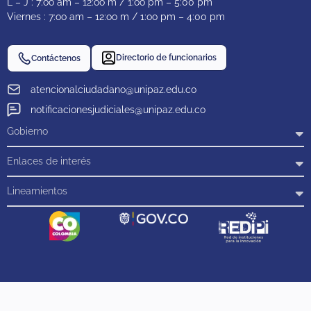
L – J : 7:oo am – 12:oo m / 1:oo pm – 5:00 pm
Viernes : 7:oo am – 12:oo m / 1:oo pm – 4:00 pm
Directorio de funcionarios
Contáctenos
atencionalciudadano@unipaz.edu.co
notificacionesjudiciales@unipaz.edu.co
Gobierno
Enlaces de interés
Lineamientos