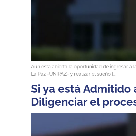
Aún está abierta la oportunidad de ingresar a l
La Paz -UNIPAZ- y realizar el sueño […]
Si ya está Admitido
Diligenciar el proc