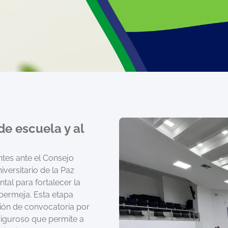
de escuela y al
ntes ante el Consejo
versitario de la Paz
tal para fortalecer la
bermeja. Esta etapa
ión de convocatoria por
riguroso que permite a