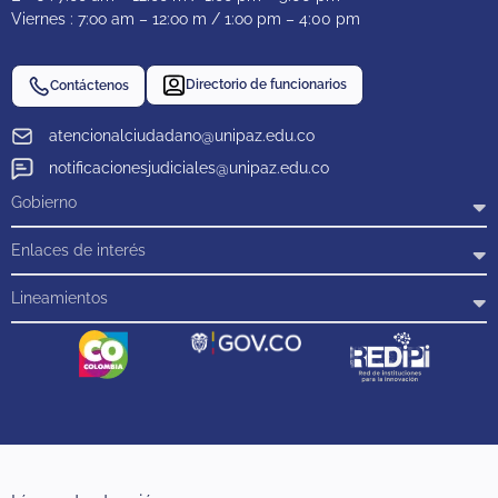
Viernes : 7:oo am – 12:oo m / 1:oo pm – 4:00 pm
Directorio de funcionarios
Contáctenos
atencionalciudadano@unipaz.edu.co
notificacionesjudiciales@unipaz.edu.co
Gobierno
Enlaces de interés
Lineamientos