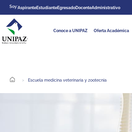
Soy:
Aspirante
Estudiante
Egresado
Docente
Administrativo
Conoce a UNIPAZ
Oferta Académica
>
Escuela medicina veterinaria y zootecnia