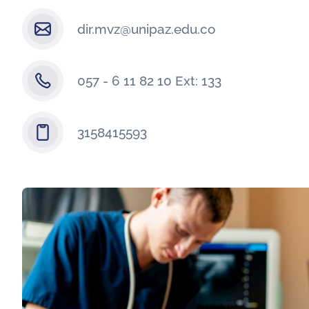
dir.mvz@unipaz.edu.co
057 - 6 11 82 10 Ext: 133
3158415593