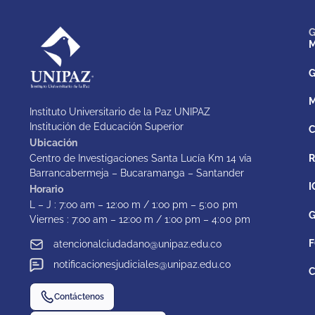
G
M
G
M
Instituto Universitario de la Paz UNIPAZ
Institución de Educación Superior
C
Ubicación
Centro de Investigaciones Santa Lucía Km 14 vía
Barrancabermeja – Bucaramanga – Santander
I
Horario
L – J : 7:oo am – 12:oo m / 1:oo pm – 5:00 pm
G
Viernes : 7:oo am – 12:oo m / 1:oo pm – 4:00 pm
F
atencionalciudadano@unipaz.edu.co
notificacionesjudiciales@unipaz.edu.co
C
Contáctenos