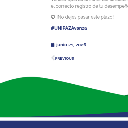
el correcto registro de tu desempe
⏰ ¡No dejes pasar este plazo!
#UNIPAZAvanza
junio 21, 2026
PREVIOUS