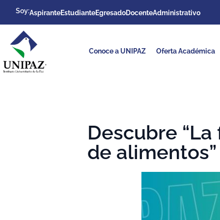
Soy:
Aspirante
Estudiante
Egresado
Docente
Administrativo
Conoce a UNIPAZ
Oferta Académica
Descubre “La 
de alimentos”