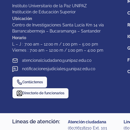
M
Instituto Universitario de la Paz UNIPAZ
Institución de Educación Superior
C
Ubicación
Centro de Investigaciones Santa Lucía Km 14 vía
Barrancabermeja – Bucaramanga – Santander
I
Horario
L – J : 7:oo am – 12:oo m / 1:oo pm – 5:00 pm
G
Viernes : 7:oo am – 12:oo m / 1:oo pm – 4:00 pm
F
atencionalciudadano@unipaz.edu.co
notificacionesjudiciales@unipaz.edu.co
C
Contáctenos
Directorio de funcionarios
Líneas de atención:
Atención ciudadana
Lín
(607)6118210 Ext. 101
(60