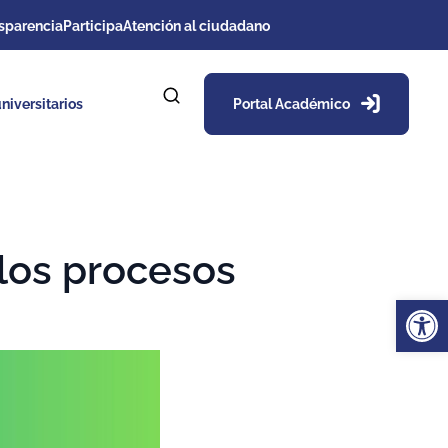
sparencia
Participa
Atención al ciudadano
niversitarios
Portal Académico
 los procesos
Ab