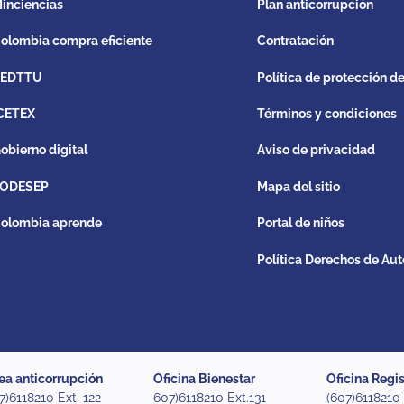
inciencias
Plan anticorrupción
olombia compra eficiente
Contratación
REDTTU
Política de protección d
CETEX
Términos y condiciones
obierno digital
Aviso de privacidad
ODESEP
Mapa del sitio
olombia aprende
Portal de niños
Política Derechos de Aut
ea anticorrupción
Oficina Bienestar
Oficina Regis
7)6118210 Ext. 122
607)6118210 Ext.131
(607)6118210